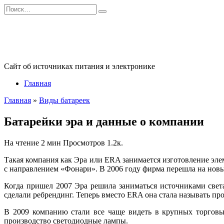
Перейти
Search
к
for:
содержанию
Сайт об источниках питания и электронике
Главная
Главная
»
Виды батареек
Батарейки эра и данные о компании
На чтение
2 мин
Просмотров
1.2к.
Такая компания как Эра или ERA занимается изготовление элем
с направлением «Фонари». В 2006 году фирма перешла на новый
Когда пришел 2007 Эра решила заниматься источниками свет
сделали ребрендинг. Теперь вместо ERA она стала называть пр
В 2009 компанию стали все чаще видеть в крупных торговых
производство светодиодные лампы.